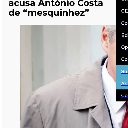
acusa António Costa
de “mesquinhez”
CE
Co
Ed
Op
Co
Su
As
Co