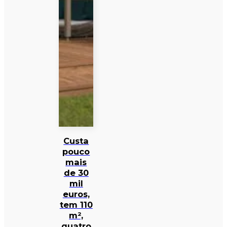
Custa
pouco
mais
de 30
mil
euros,
tem 110
m²,
quatro