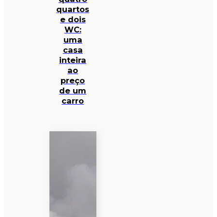
quartos
e dois
WC:
uma
casa
inteira
ao
preço
de um
carro