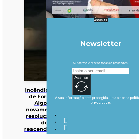
ASSINAR
Newsletter
Subscreva e receba todas as novidades.
Assinar
Incêndios: Fogo
de Fornos de
A sua informação está protegida. Leia a nossa políti
Algodres
privacidade.
novamente em
resolução após
dois
reacendimentos