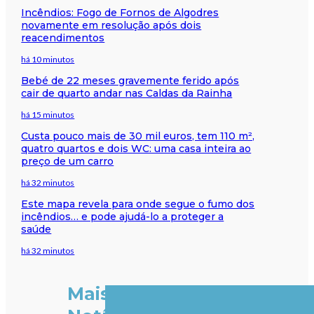
Incêndios: Fogo de Fornos de Algodres
novamente em resolução após dois
reacendimentos
há 10 minutos
Bebé de 22 meses gravemente ferido após
cair de quarto andar nas Caldas da Rainha
há 15 minutos
Custa pouco mais de 30 mil euros, tem 110 m²,
quatro quartos e dois WC: uma casa inteira ao
preço de um carro
há 32 minutos
Este mapa revela para onde segue o fumo dos
incêndios… e pode ajudá-lo a proteger a
saúde
há 32 minutos
Mais