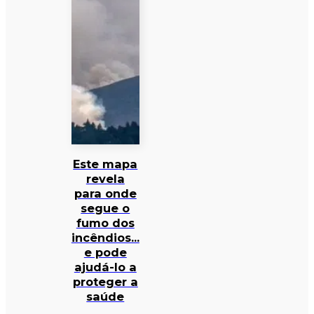
Este mapa
revela
para onde
segue o
fumo dos
incêndios…
e pode
ajudá-lo a
proteger a
saúde