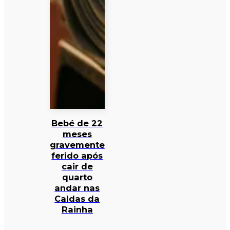
Bebé de 22
meses
gravemente
ferido após
cair de
quarto
andar nas
Caldas da
Rainha