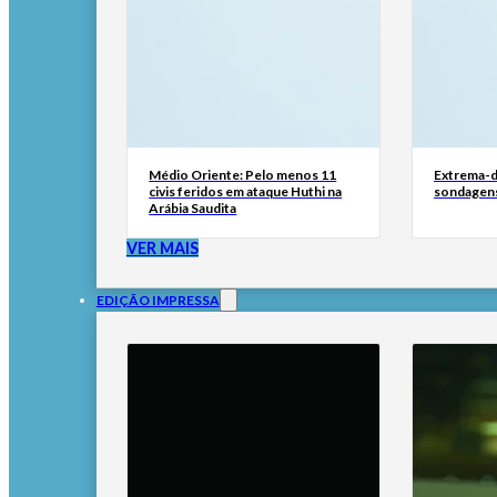
Médio Oriente: Pelo menos 11
Extrema-di
civis feridos em ataque Huthi na
sondagen
Arábia Saudita
VER MAIS
EDIÇÃO IMPRESSA