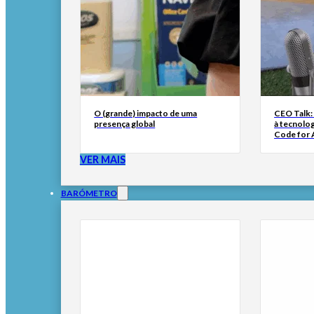
O (grande) impacto de uma
CEO Talk:
presença global
à tecnolog
Code for A
VER MAIS
BARÓMETRO