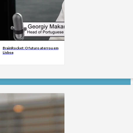
BrainRocket: O futuro aterrou em
Lisboa