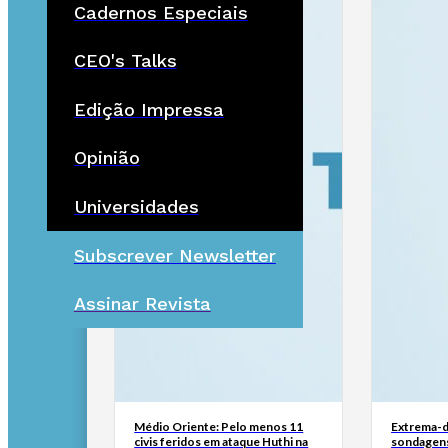
Cadernos Especiais
CEO's Talks
Edição Impressa
Opinião
Universidades
Subscrever Newsletter
Assinar Revista
Médio Oriente: Pelo menos 11
Extrema-di
civis feridos em ataque Huthi na
sondagen