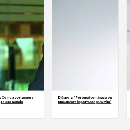
a: Como a portuguesa
Diáspora: “Portugal continua a ser
egou ao mundo
uma âncora importante para mim”