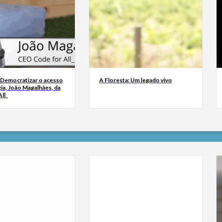
 Democratizar o acesso
A Floresta: Um legado vivo
ia, João Magalhães, da
ll_