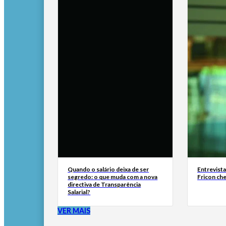
Quando o salário deixa de ser
Entrevist
segredo: o que muda com a nova
Fricon ch
directiva de Transparência
Salarial?
VER MAIS