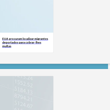
EUA procuram localizar migrantes
deportados para cobrar-lhes
multas