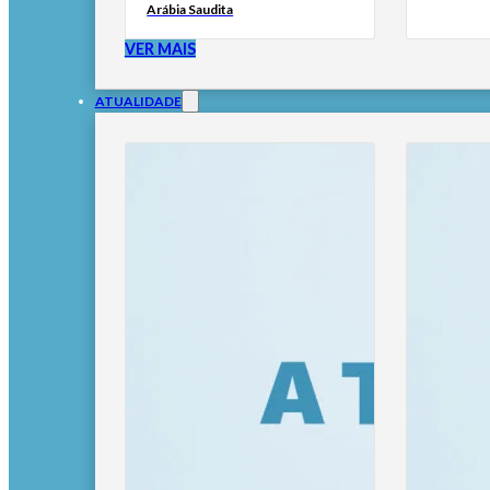
Arábia Saudita
VER MAIS
ATUALIDADE