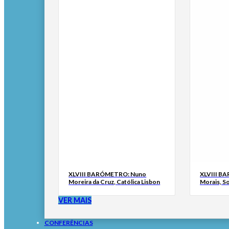
XLVIII BARÓMETRO: Nuno
XLVIII B
Moreira da Cruz, Católica Lisbon
Morais, S
VER MAIS
CONFERÊNCIAS