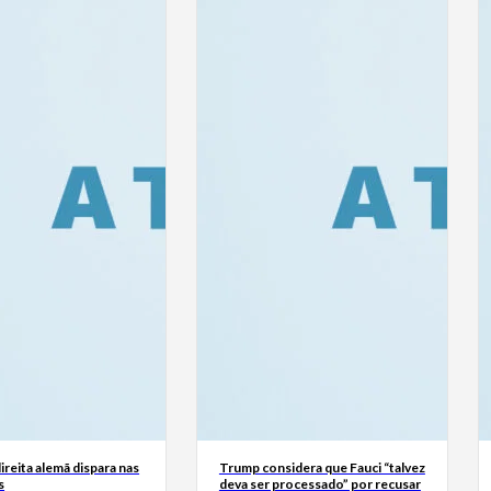
reita alemã dispara nas
Trump considera que Fauci “talvez
s
deva ser processado” por recusar