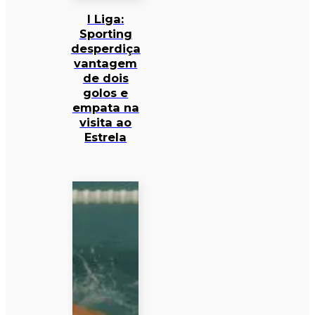
I Liga:
Sporting
desperdiça
vantagem
de dois
golos e
empata na
visita ao
Estrela