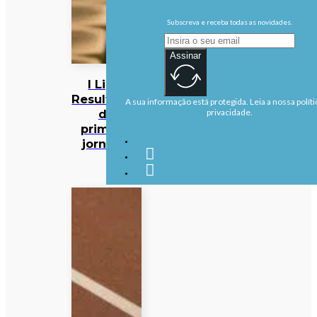
Subscreva e receba todas as novidades.
Assinar
I Liga:
Resultados
A sua informação está protegida. Leia a nossa políti
da
privacidade.
primeira
jornada