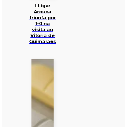
I Liga:
Arouca
triunfa por
1-0 na
visita ao
Vitória de
Guimarães