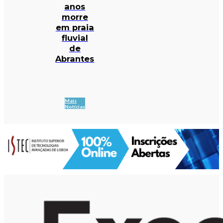
anos
morre
em praia
fluvial
de
Abrantes
Mais
Notícias