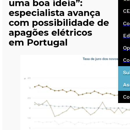
uma boa ideia”:
especialista avança
CE
com possibilidade de
Co
apagões elétricos
Ed
em Portugal
Op
Co
Su
As
Co