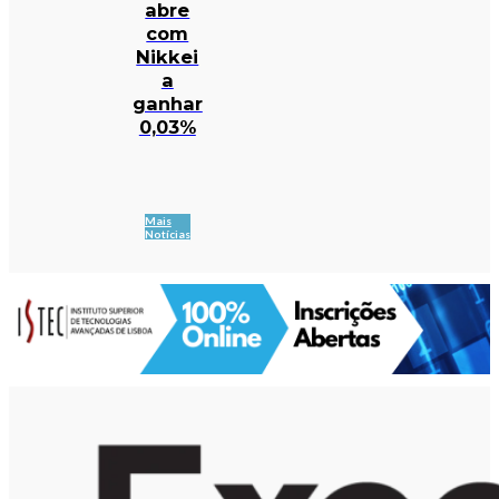
abre
com
Nikkei
a
ganhar
0,03%
Mais
Notícias