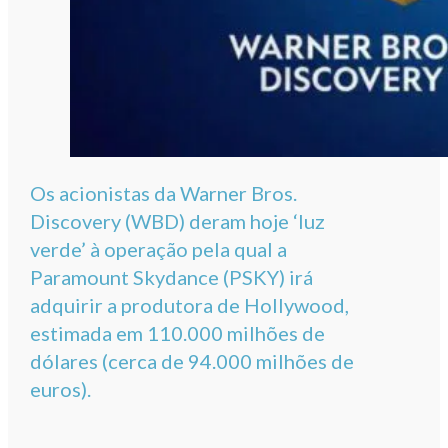
Os acionistas da Warner Bros.
Discovery (WBD) deram hoje ‘luz
verde’ à operação pela qual a
Paramount Skydance (PSKY) irá
adquirir a produtora de Hollywood,
estimada em 110.000 milhões de
dólares (cerca de 94.000 milhões de
euros).