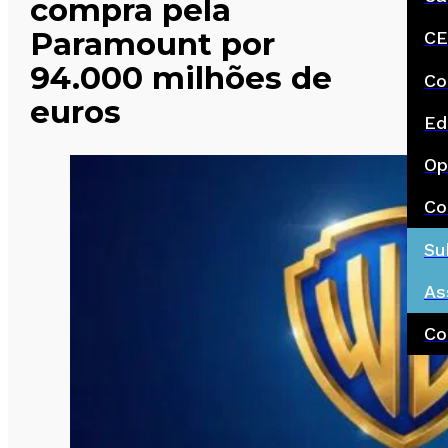
compra pela
Paramount por
CE
94.000 milhões de
Co
euros
Ed
Op
Co
Su
As
Co