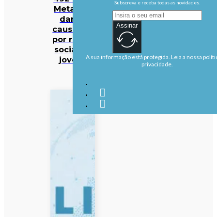
Subscreva e receba todas as novidades.
Meta por
danos
Assinar
causados
por redes
sociais a
A sua informação está protegida. Leia a nossa políti
jovens
privacidade.