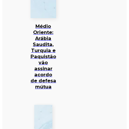
Médio
Oriente:
Arábia
Saudita,
Turquia e
Paquistão
vão
assinar
acordo
de defesa
mútua