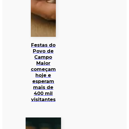
Festas do
Povo de
Campo
Maior
começam
hoje e
esperam
mais de
400 mil
visitantes