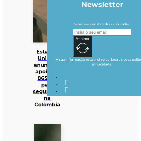
Newsletter
Subscreva e receba todas as novidades.
Assinar
Estados
Unidos
A sua informação está protegida. Leia a nossa políti
anunciam
privacidade.
apoio de
865 ME
para
segurança
na
Colômbia