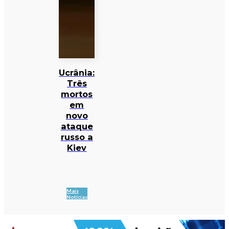
Ucrânia:
Três
mortos
em
novo
ataque
russo a
Kiev
Mais
Notícias