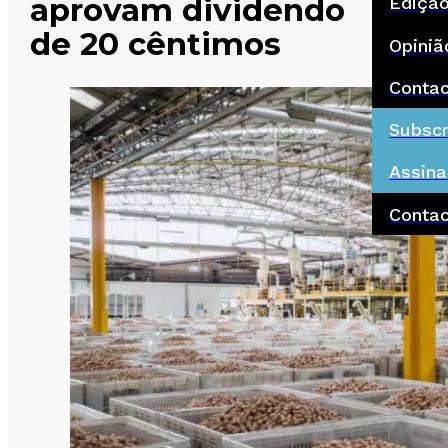
aprovam dividendo
Ediçã
de 20 cêntimos
Opiniã
Conta
Subscr
Assina
Conta