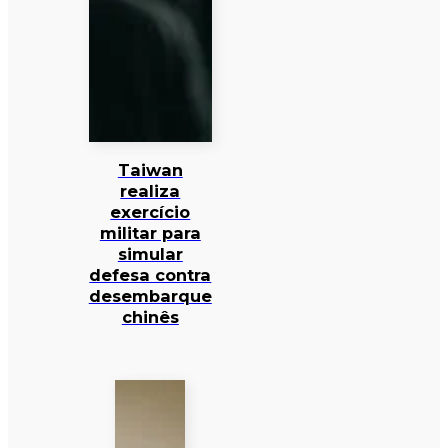
Taiwan
realiza
exercício
militar para
simular
defesa contra
desembarque
chinês