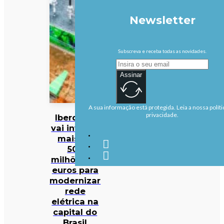
Newsletter
Subscreva e receba todas as novidades.
Assinar
A sua informação está protegida. Leia a nossa políti
privacidade.
Iberdrola
vai investir
mais de
500
milhões de
euros para
modernizar
rede
elétrica na
capital do
Brasil