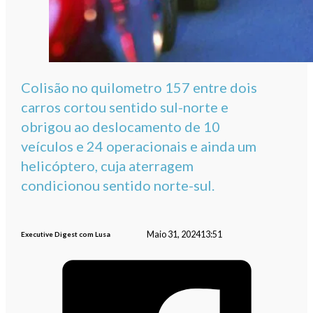
Colisão no quilometro 157 entre dois
carros cortou sentido sul-norte e
obrigou ao deslocamento de 10
veículos e 24 operacionais e ainda um
helicóptero, cuja aterragem
condicionou sentido norte-sul.
Maio 31, 2024
13:51
Executive Digest com Lusa