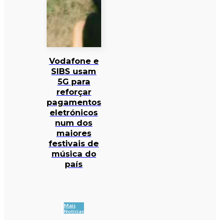
Vodafone e
SIBS usam
5G para
reforçar
pagamentos
eletrónicos
num dos
maiores
festivais de
música do
país
Mais
Notícias