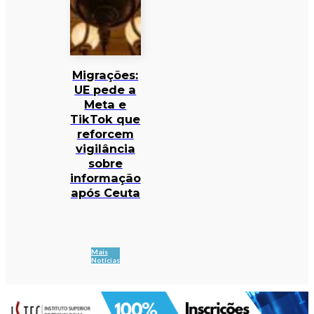
Migrações:
UE pede a
Meta e
TikTok que
reforcem
vigilância
sobre
informação
após Ceuta
Mais
Notícias