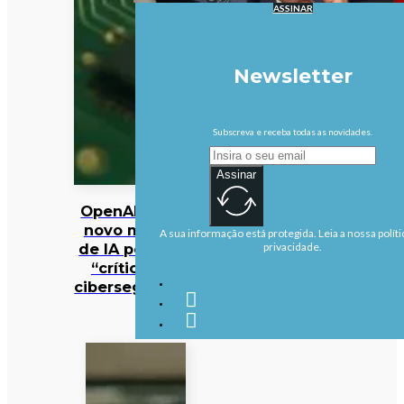
ASSINAR
Newsletter
Subscreva e receba todas as novidades.
Assinar
OpenAI pausa
novo modelo
A sua informação está protegida. Leia a nossa políti
de IA por risco
privacidade.
“crítico” de
cibersegurança