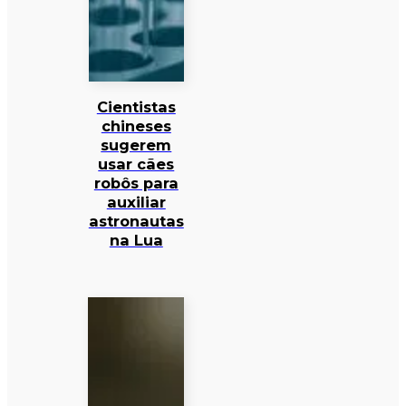
Cientistas
chineses
sugerem
usar cães
robôs para
auxiliar
astronautas
na Lua