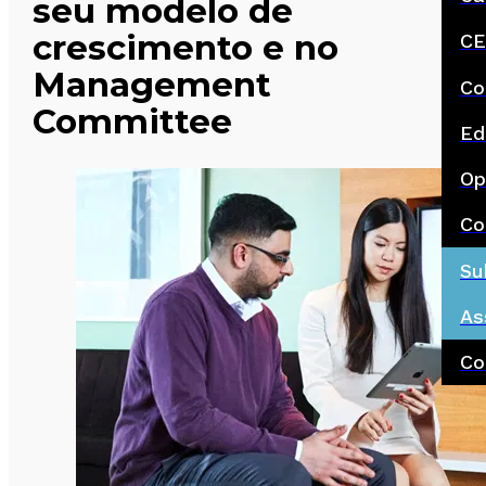
seu modelo de
crescimento e no
CE
Management
Co
Committee
Ed
Op
Co
Su
As
Co