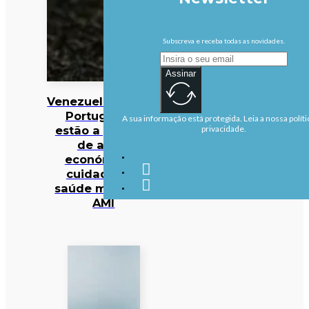
Subscreva e receba todas as novidades.
Assinar
Venezuela/Sismos:
Portugueses
A sua informação está protegida. Leia a nossa políti
estão a precisar
privacidade.
de apoio
económico e
cuidados de
saúde mental —
AMI