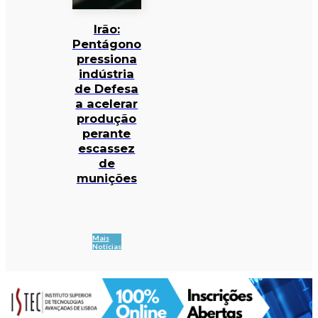
Irão:
Pentágono
pressiona
indústria
de Defesa
a acelerar
produção
perante
escassez
de
munições
Mais
Notícias