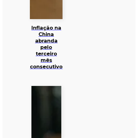
Inflação na
China
abranda
pelo
terceiro
mês
consecutivo