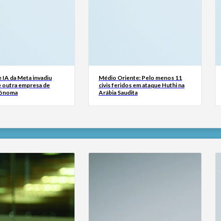
 IA da Meta invadiu
Médio Oriente: Pelo menos 11
e outra empresa de
civis feridos em ataque Huthi na
tónoma
Arábia Saudita