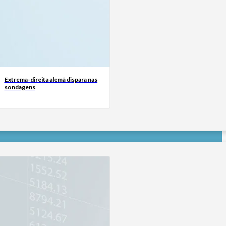
Extrema-direita alemã dispara nas
sondagens