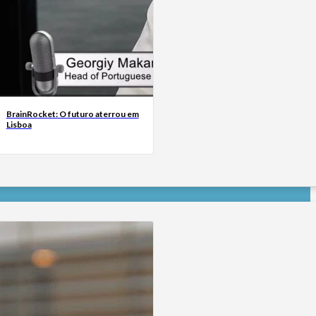
BrainRocket: O futuro aterrou em
Lisboa