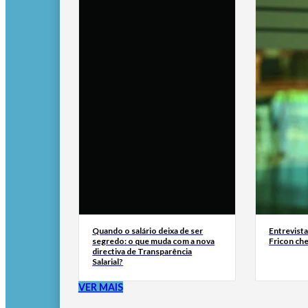
Quando o salário deixa de ser
Entrevist
segredo: o que muda com a nova
Fricon ch
directiva de Transparência
Salarial?
VER MAIS