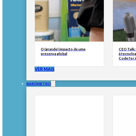
O (grande) impacto de uma
CEO Talk:
presença global
à tecnolog
Code for A
VER MAIS
BARÓMETRO