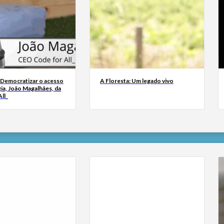
 Democratizar o acesso
A Floresta: Um legado vivo
ia, João Magalhães, da
ll_