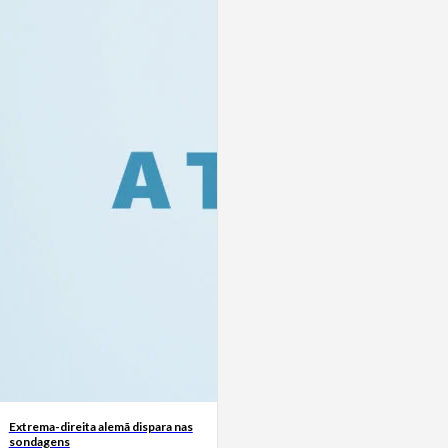
Extrema-direita alemã dispara nas
sondagens