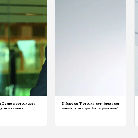
a: Como a portuguesa
Diáspora: “Portugal continua a ser
egou ao mundo
uma âncora importante para mim”