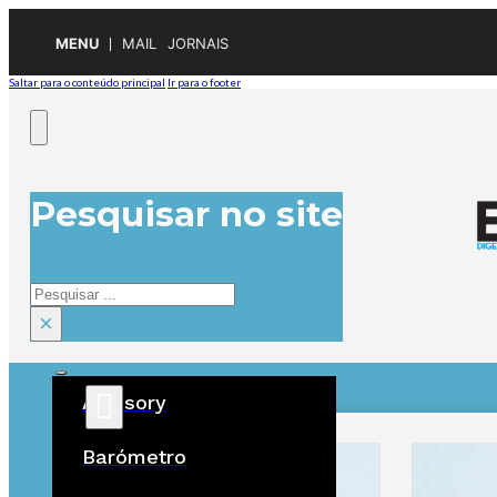
MENU
MAIL
JORNAIS
Saltar para o conteúdo principal
Ir para o footer
Pesquisar no site
Pesquisar
×
Advisory
ÚLTIMAS
Barómetro