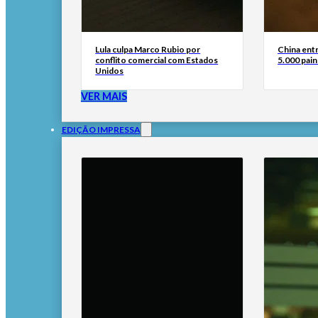
Lula culpa Marco Rubio por
China ent
conflito comercial com Estados
5.000 pain
Unidos
VER MAIS
EDIÇÃO IMPRESSA