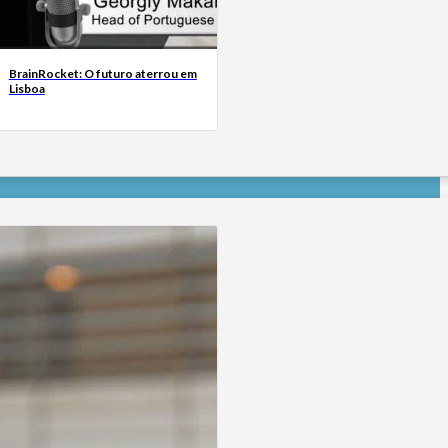
BrainRocket: O futuro aterrou em
Lisboa