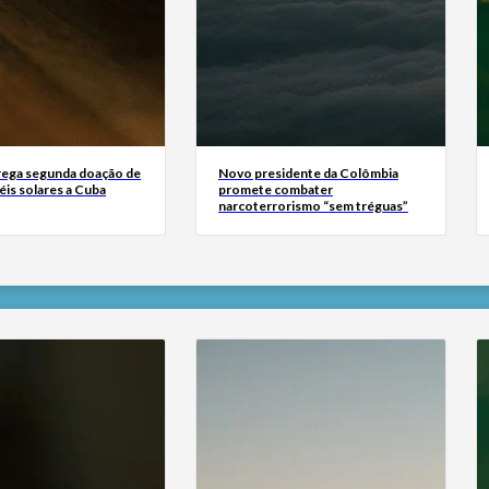
rega segunda doação de
Novo presidente da Colômbia
éis solares a Cuba
promete combater
narcoterrorismo “sem tréguas”