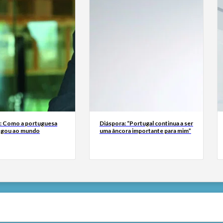
a: Como a portuguesa
Diáspora: “Portugal continua a ser
egou ao mundo
uma âncora importante para mim”