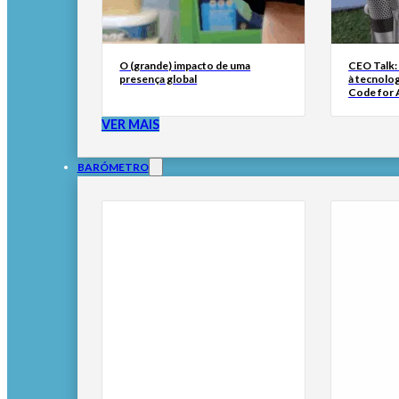
O (grande) impacto de uma
CEO Talk:
presença global
à tecnolog
Code for A
VER MAIS
BARÓMETRO