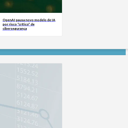
OpenAI pausa novo modelo de IA
por risco “crítico” de
cibersegurança