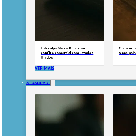
Lula culpa Marco Rubio por
China ent
conflito comercial com Estados
5.000 pain
Unidos
VER MAIS
ATUALIDADE