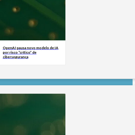
OpenAI pausa novo modelo de IA
por risco “crítico” de
cibersegurança