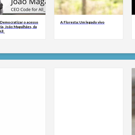
 Democratizar o acesso
A Floresta: Um legado vivo
ia, João Magalhães, da
ll_