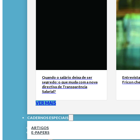
Quando o salário deixa de ser
Entrevist
segredo: o que muda com a nova
Fricon ch
directiva de Transparência
Salarial?
VER MAIS
CADERNOS ESPECIAIS
ARTIGOS
E-PAPERS