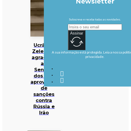
Newsletter
Subscreva e receba todas as novidades.
Assinar
Ucrânia:
Zelensky
A sua informação está protegida. Leia a nossa políti
agradece
privacidade.
ao
Senado
dos EUA
aprovação
de
sanções
contra
Rússia e
Irão