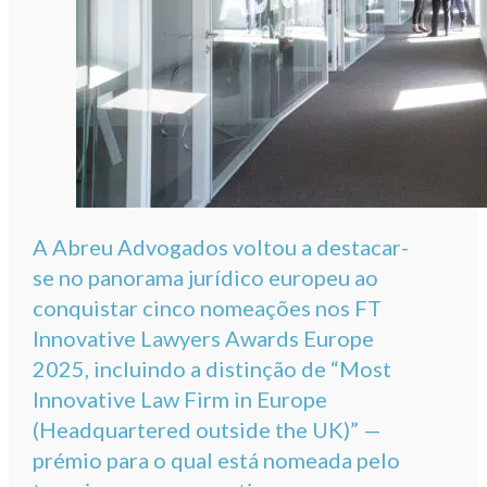
A Abreu Advogados voltou a destacar-
se no panorama jurídico europeu ao
conquistar cinco nomeações nos FT
Innovative Lawyers Awards Europe
2025, incluindo a distinção de “Most
Innovative Law Firm in Europe
(Headquartered outside the UK)” —
prémio para o qual está nomeada pelo