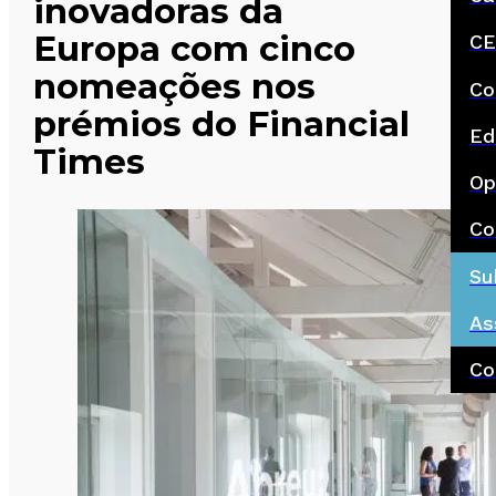
inovadoras da
Europa com cinco
CE
nomeações nos
Co
prémios do Financial
Ed
Times
Op
Co
Su
As
Co