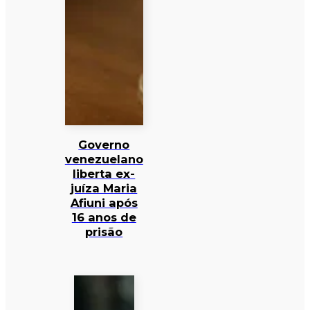
Governo
venezuelano
liberta ex-
juíza Maria
Afiuni após
16 anos de
prisão