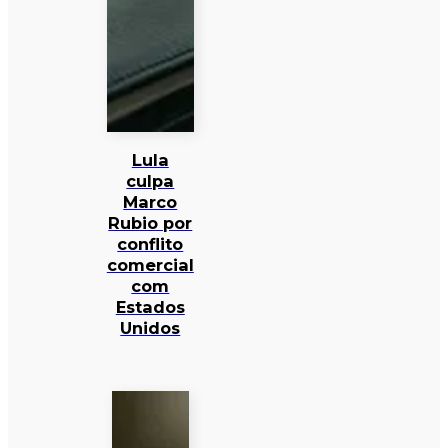
Lula
culpa
Marco
Rubio por
conflito
comercial
com
Estados
Unidos