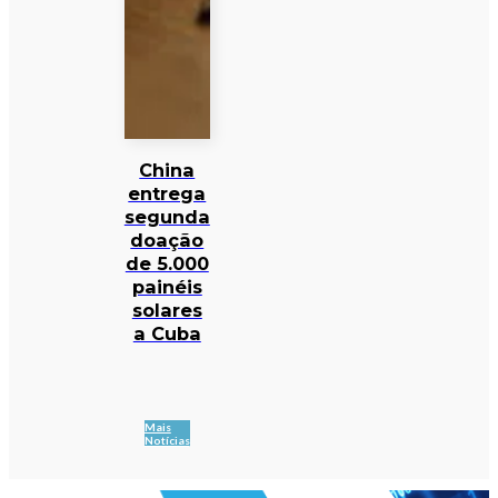
China
entrega
segunda
doação
de 5.000
painéis
solares
a Cuba
Mais
Notícias