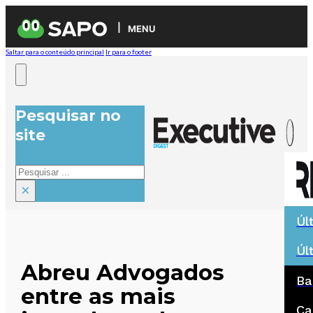
MENU
Saltar para o conteúdo principal
Ir para o footer
Pesquisar no
site
Pesquisar
×
Úl
Úl
Abreu Advogados
Ba
entre as mais
Ca