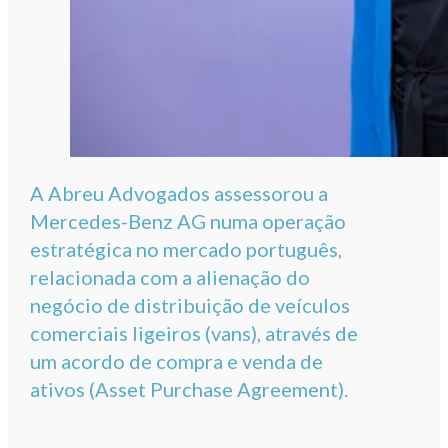
A Abreu Advogados assessorou a
Mercedes-Benz AG numa operação
estratégica no mercado português,
relacionada com a alienação do
negócio de distribuição de veículos
comerciais ligeiros (vans), através de
um acordo de compra e venda de
ativos (Asset Purchase Agreement).