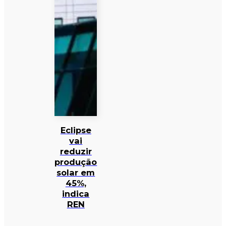
Eclipse
vai
reduzir
produção
solar em
45%,
indica
REN