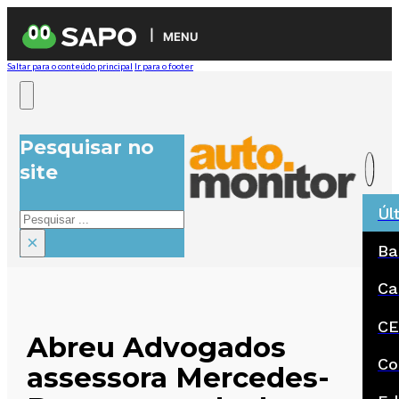
MENU
Saltar para o conteúdo principal
Ir para o footer
Pesquisar no
site
Úl
Pesquisar
×
Ba
Ca
CE
Abreu Advogados
Co
assessora Mercedes-