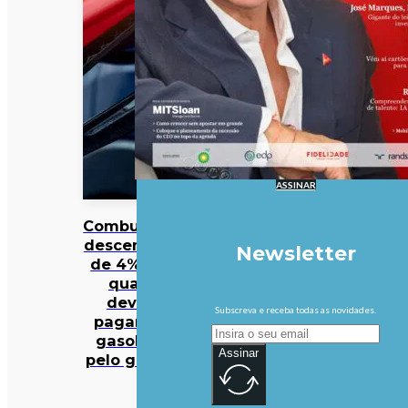
ASSINAR
Combustíveis
descem mais
Newsletter
de 4%. Veja
quanto
deveria
Subscreva e receba todas as novidades.
pagar pela
gasolina e
Assinar
pelo gasóleo