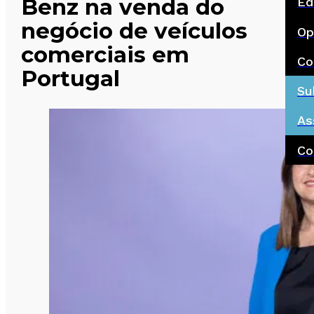
Benz na venda do
Ed
negócio de veículos
Op
comerciais em
Co
Portugal
Su
As
Co