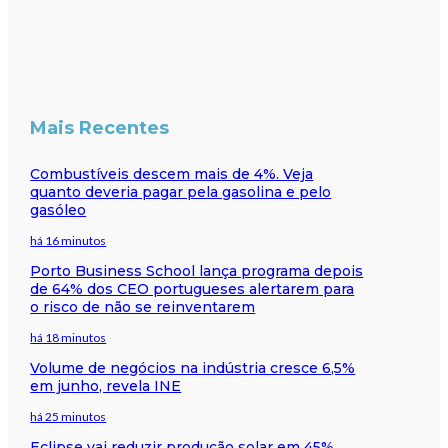
Mais Recentes
Combustíveis descem mais de 4%. Veja
quanto deveria pagar pela gasolina e pelo
gasóleo
há 16 minutos
Porto Business School lança programa depois
de 64% dos CEO portugueses alertarem para
o risco de não se reinventarem
há 18 minutos
Volume de negócios na indústria cresce 6,5%
em junho, revela INE
há 25 minutos
Eclipse vai reduzir produção solar em 45%,