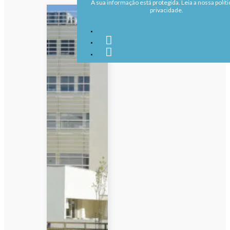
A sua informação está protegida. Leia a nossa políti
privacidade.