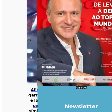
ASSINAR
Afinal,
garrafas
e latas
sem
Newsletter
símbolo