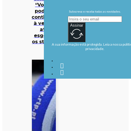
“Volta”
podem
Subscreva e receba todas as novidades.
continuar
à venda
Assinar
até
esgotar
os stocks
A sua informação está protegida. Leia a nossa políti
privacidade.