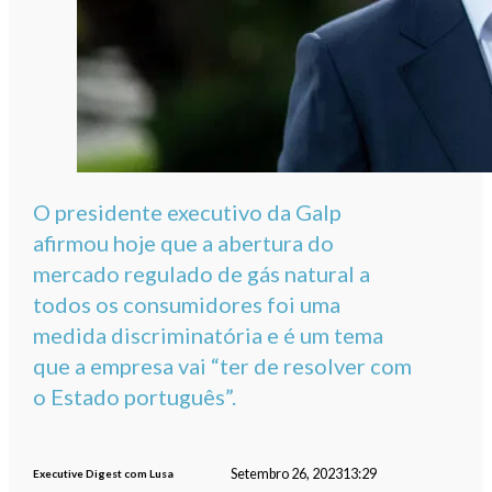
O presidente executivo da Galp
afirmou hoje que a abertura do
mercado regulado de gás natural a
todos os consumidores foi uma
medida discriminatória e é um tema
que a empresa vai “ter de resolver com
o Estado português”.
Setembro 26, 2023
13:29
Executive Digest com Lusa