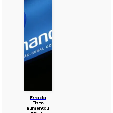
Erro do
Fisco
aumentou