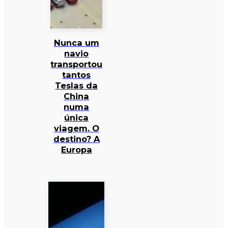
Nunca um
navio
transportou
tantos
Teslas da
China
numa
única
viagem. O
destino? A
Europa