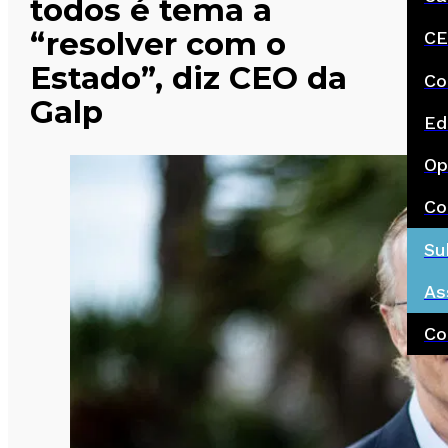
todos é tema a
“resolver com o
CE
Estado”, diz CEO da
Co
Galp
Ed
Op
Co
Su
As
Co