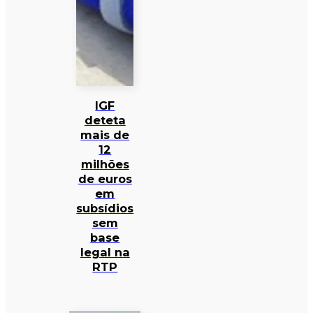
IGF
deteta
mais de
12
milhões
de euros
em
subsídios
sem
base
legal na
RTP