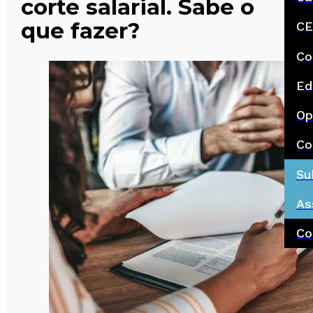
corte salarial. Sabe o
que fazer?
CE
Co
Ed
Op
Co
Su
As
Co