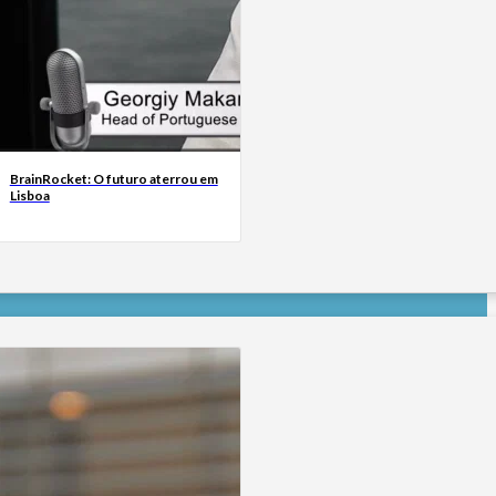
BrainRocket: O futuro aterrou em
Lisboa