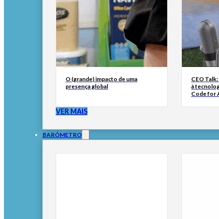
O (grande) impacto de uma
CEO Talk:
presença global
à tecnolog
Code for A
VER MAIS
BARÓMETRO