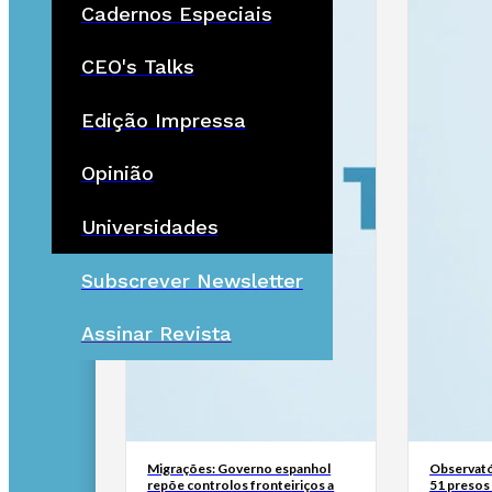
Cadernos Especiais
CEO's Talks
Edição Impressa
Opinião
Universidades
Subscrever Newsletter
Assinar Revista
Migrações: Governo espanhol
Observató
repõe controlos fronteiriços a
51 presos 