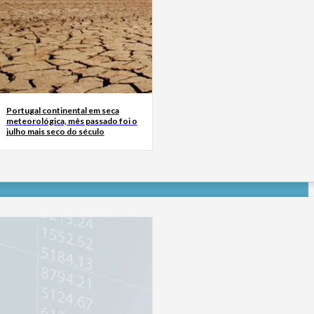
Portugal continental em seca
meteorológica, mês passado foi o
julho mais seco do século