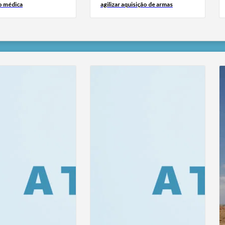
o médica
agilizar aquisição de armas