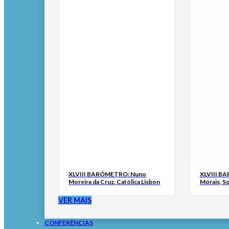
XLVIII BARÓMETRO: Nuno
XLVIII B
Moreira da Cruz, Católica Lisbon
Morais, S
VER MAIS
CONFERÊNCIAS