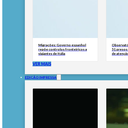
Migrações: Governo espanhol
Observató
repõe controlos fronteiriços a
51 presos 
viajantes de Itália
de atençã
VER MAIS
EDIÇÃO IMPRESSA