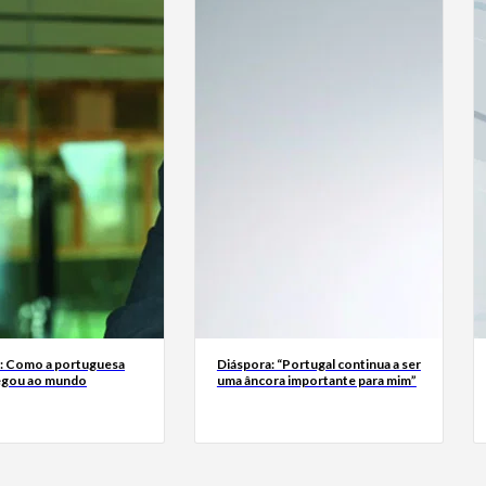
a: Como a portuguesa
Diáspora: “Portugal continua a ser
egou ao mundo
uma âncora importante para mim”