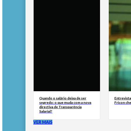
Quando o salário deixa de ser
Entrevist
segredo: o que muda com a nova
Fricon ch
directiva de Transparência
Salarial?
VER MAIS