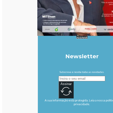
ASSINAR
Newsletter
Subscreva e receba todas as novidades.
Assinar
A sua informação está protegida. Leia a nossa políti
privacidade.