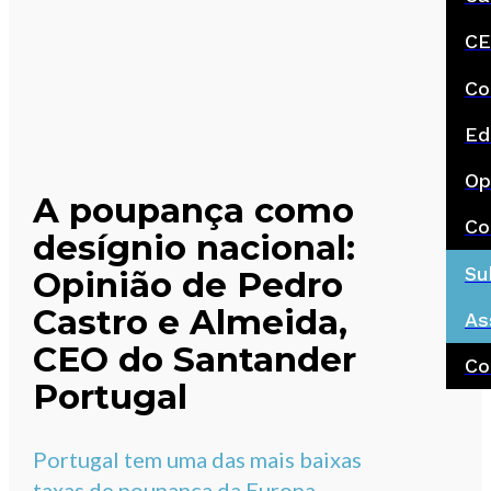
CE
Co
Ed
Op
A poupança como
Co
desígnio nacional:
Su
Opinião de Pedro
Castro e Almeida,
As
CEO do Santander
Co
Portugal
Portugal tem uma das mais baixas
taxas de poupança da Europa