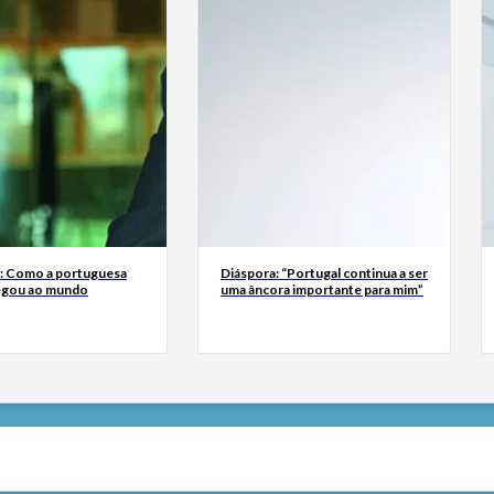
a: Como a portuguesa
Diáspora: “Portugal continua a ser
egou ao mundo
uma âncora importante para mim”