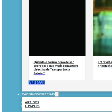
Quando o salário deixa de ser
Entrevist
segredo: o que muda com a nova
Fricon ch
directiva de Transparência
Salarial?
VER MAIS
CADERNOS ESPECIAIS
ARTIGOS
E-PAPERS