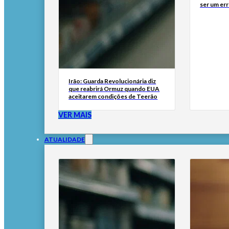
ser um err
Irão: Guarda Revolucionária diz
que reabrirá Ormuz quando EUA
aceitarem condições de Teerão
VER MAIS
ATUALIDADE