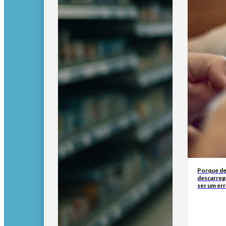
Porque de
descarreg
ser um err