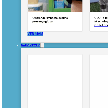
O (grande) impacto de uma
CEO Talk:
presença global
à tecnolog
Code for A
VER MAIS
BARÓMETRO