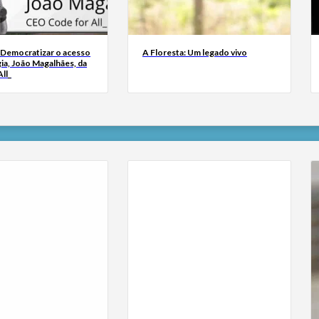
 Democratizar o acesso
A Floresta: Um legado vivo
ia, João Magalhães, da
ll_