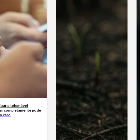
ixar o telemóvel
ar completamente pode
o caro