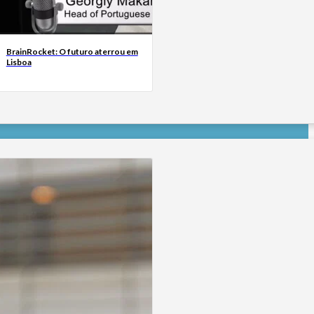
BrainRocket: O futuro aterrou em
Lisboa