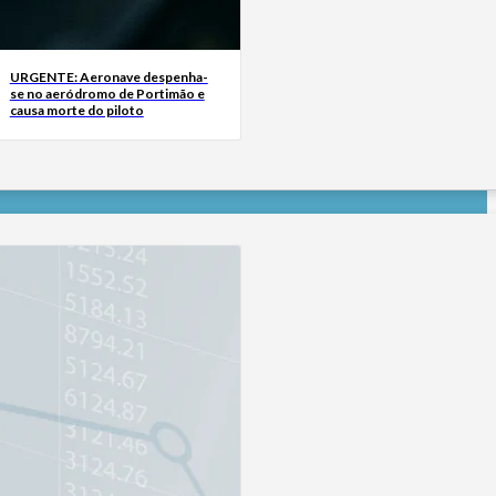
URGENTE: Aeronave despenha-
se no aeródromo de Portimão e
causa morte do piloto