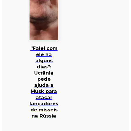
“Falei com
ele há
alguns
dias”:
Ucrânia
pede
ajuda a
Musk para
atacar
lançadores
de mísseis
na Rússia