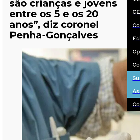
são crianças e jovens
entre os 5 e os 20
CE
anos”, diz coronel
Co
Penha-Gonçalves
Ed
Op
Co
Su
As
Co