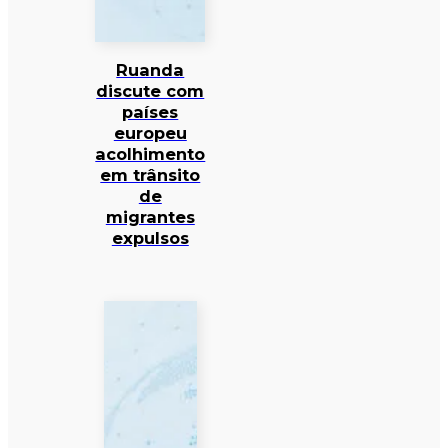
Ruanda
discute com
países
europeu
acolhimento
em trânsito
de
migrantes
expulsos