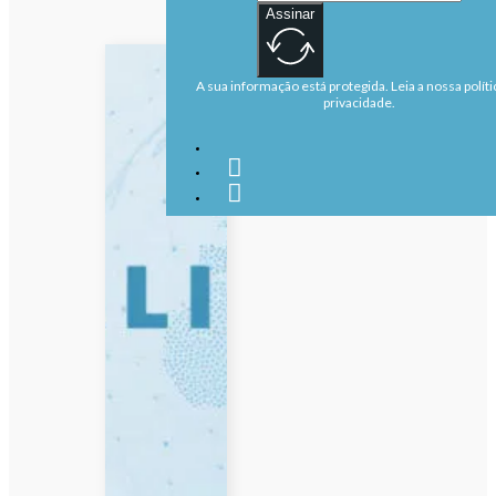
Assinar
A sua informação está protegida. Leia a nossa políti
privacidade.