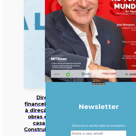
ASSINAR
Diretor
financeiro nega
Newsletter
à direção da PJ
obras em sua
casa pela
Subscreva e receba todas as novidades.
Construbarcelos