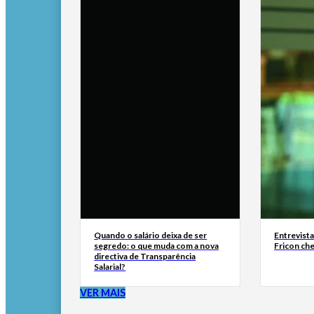
Quando o salário deixa de ser
Entrevist
segredo: o que muda com a nova
Fricon ch
directiva de Transparência
Salarial?
VER MAIS