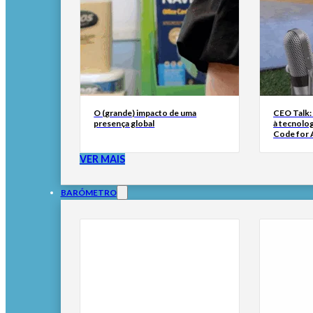
O (grande) impacto de uma
CEO Talk:
presença global
à tecnolog
Code for A
VER MAIS
BARÓMETRO