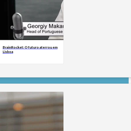
BrainRocket: O futuro aterrou em
Lisboa