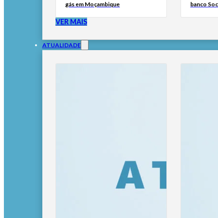
gás em Moçambique
banco Soc
VER MAIS
ATUALIDADE