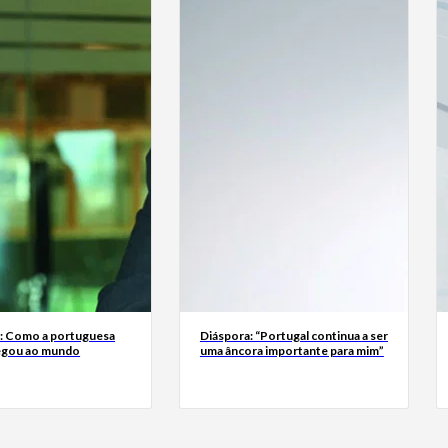
a: Como a portuguesa
Diáspora: “Portugal continua a ser
egou ao mundo
uma âncora importante para mim”