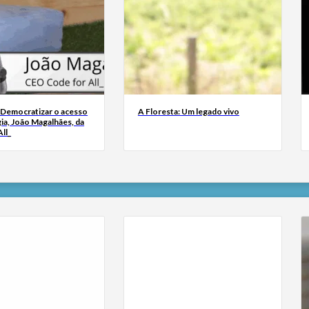
 Democratizar o acesso
A Floresta: Um legado vivo
ia, João Magalhães, da
ll_