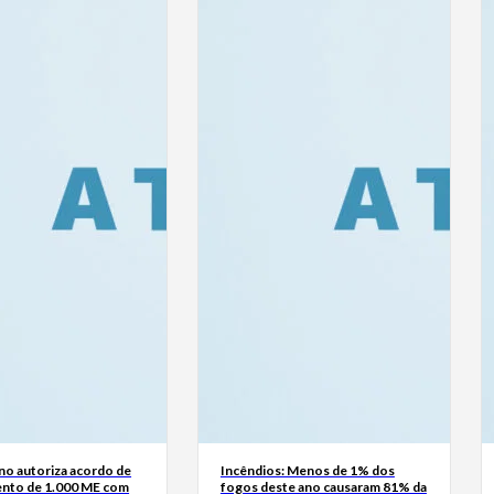
no autoriza acordo de
Incêndios: Menos de 1% dos
ento de 1.000 ME com
fogos deste ano causaram 81% da