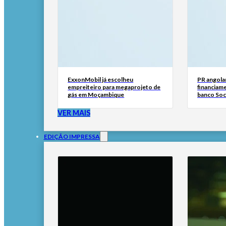
ExxonMobil já escolheu
PR angola
empreiteiro para megaprojeto de
financiam
gás em Moçambique
banco Soc
VER MAIS
EDIÇÃO IMPRESSA