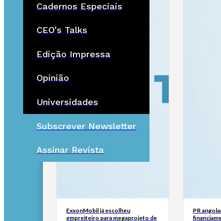
Cadernos Especiais
CEO's Talks
Edição Impressa
Opinião
Universidades
Subscrever Newsletter
Assinar Revista
ExxonMobil já escolheu
PR angola
empreiteiro para megaprojeto de
financiam