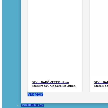
XLVIII BARÓMETRO: Nuno
XLVIII B
Moreira da Cruz, Católica Lisbon
Morais, S
VER MAIS
CONFERÊNCIAS