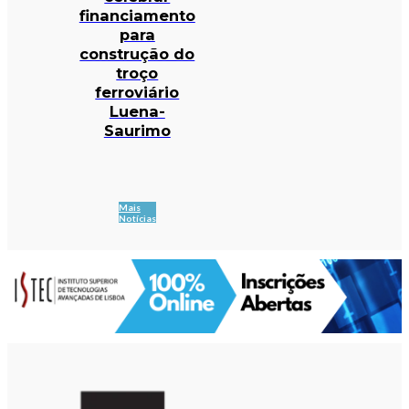
financiamento
para
construção do
troço
ferroviário
Luena-
Saurimo
Mais
Notícias