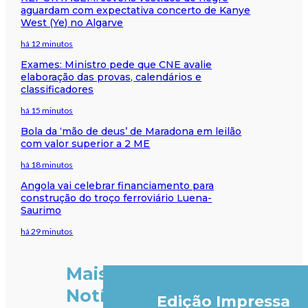
aguardam com expectativa concerto de Kanye
West (Ye) no Algarve
há 12 minutos
Exames: Ministro pede que CNE avalie
elaboração das provas, calendários e
classificadores
há 15 minutos
Bola da ‘mão de deus’ de Maradona em leilão
com valor superior a 2 ME
há 18 minutos
Angola vai celebrar financiamento para
construção do troço ferroviário Luena-
Saurimo
há 29 minutos
Mais
Notícias
Edição Impressa