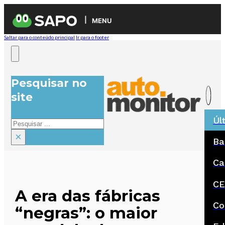
MENU
Saltar para o conteúdo principal
Ir para o footer
Pesquisar no
site
Úl
Pesquisar
×
Ba
Ca
CE
A era das fábricas
Co
“negras”: o maior