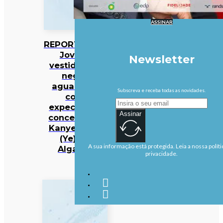
ASSINAR
REPORTAGEM:
Jovens
Newsletter
vestidos de
negro
aguardam
Subscreva e receba todas as novidades.
com
expectativa
Assinar
concerto de
Kanye West
(Ye) no
A sua informação está protegida. Leia a nossa políti
Algarve
privacidade.