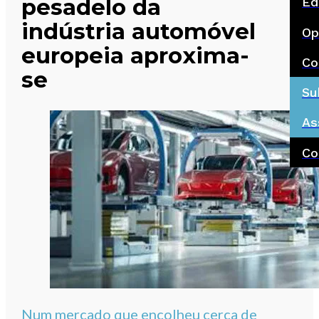
pesadelo da
Ed
indústria automóvel
Op
europeia aproxima-
Co
se
Su
As
Co
Num mercado que encolheu cerca de