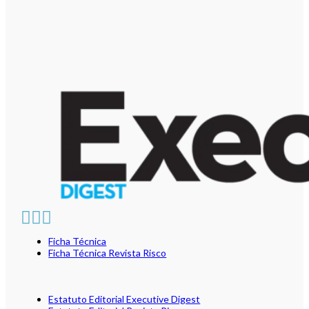
Ficha Técnica
Ficha Técnica Revista Risco
Estatuto Editorial Executive Digest