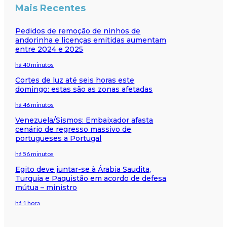
Mais Recentes
Pedidos de remoção de ninhos de
andorinha e licenças emitidas aumentam
entre 2024 e 2025
há 40 minutos
Cortes de luz até seis horas este
domingo: estas são as zonas afetadas
há 46 minutos
Venezuela/Sismos: Embaixador afasta
cenário de regresso massivo de
portugueses a Portugal
há 56 minutos
Egito deve juntar-se à Árabia Saudita,
Turquia e Paquistão em acordo de defesa
mútua – ministro
há 1 hora