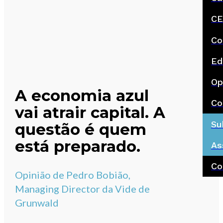
CE
Co
Ed
Op
A economia azul
Co
vai atrair capital. A
Su
questão é quem
está preparado.
As
Co
Opinião de Pedro Bobião,
Managing Director da Vide de
Grunwald