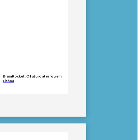
BrainRocket: O futuro aterrou em
Lisboa