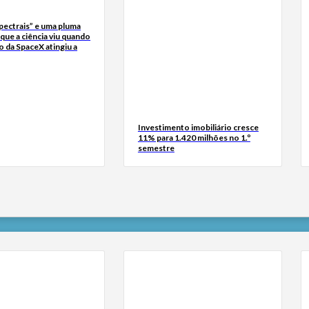
pectrais” e uma pluma
 que a ciência viu quando
 da SpaceX atingiu a
Investimento imobiliário cresce
11% para 1.420 milhões no 1.º
semestre