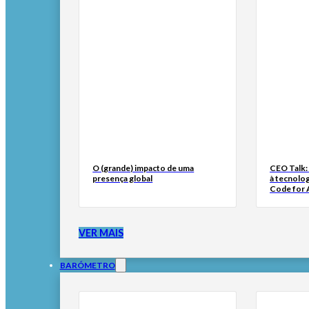
O (grande) impacto de uma
CEO Talk:
presença global
à tecnolog
Code for A
VER MAIS
BARÓMETRO