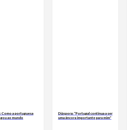
a: Como a portuguesa
Diáspora: “Portugal continua a ser
egou ao mundo
uma âncora importante para mim”