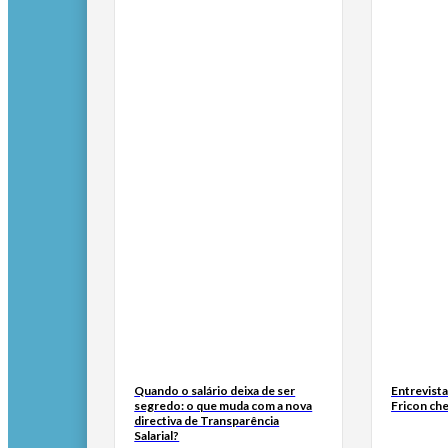
Quando o salário deixa de ser
Entrevist
segredo: o que muda com a nova
Fricon ch
directiva de Transparência
Salarial?