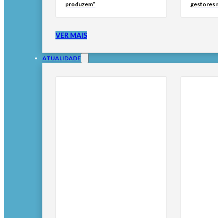
produzem”
gestores 
VER MAIS
ATUALIDADE