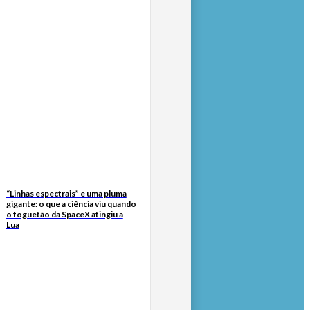
“Linhas espectrais” e uma pluma
gigante: o que a ciência viu quando
o foguetão da SpaceX atingiu a
Lua