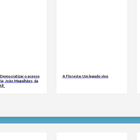
 Democratizar o acesso
A Floresta: Um legado vivo
ia, João Magalhães, da
ll_