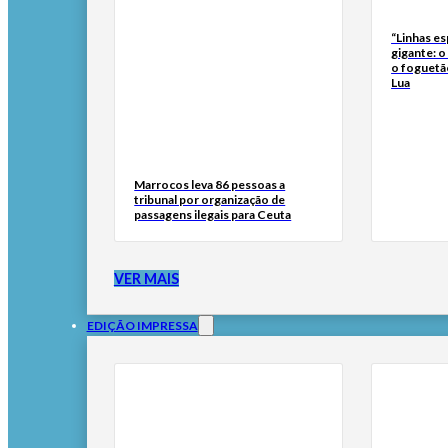
“Linhas es
gigante: o
o foguetão
Lua
Marrocos leva 86 pessoas a
tribunal por organização de
passagens ilegais para Ceuta
VER MAIS
EDIÇÃO IMPRESSA