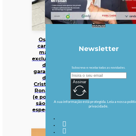
ASSINAR
Os 10
carros
Newsletter
mais
exclusivos
da
Subscreva e receba todas as novidades.
garagem
de
Assinar
Cristiano
Ronaldo
(e porque
A sua informação está protegida. Leia a nossa políti
são tão
privacidade.
especiais)