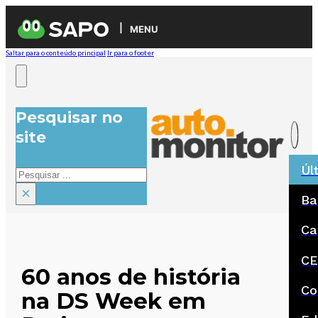
MENU
Saltar para o conteúdo principal
Ir para o footer
Pesquisar no
site
Úl
Pesquisar
×
Ba
Ca
CE
60 anos de história
Co
na DS Week em