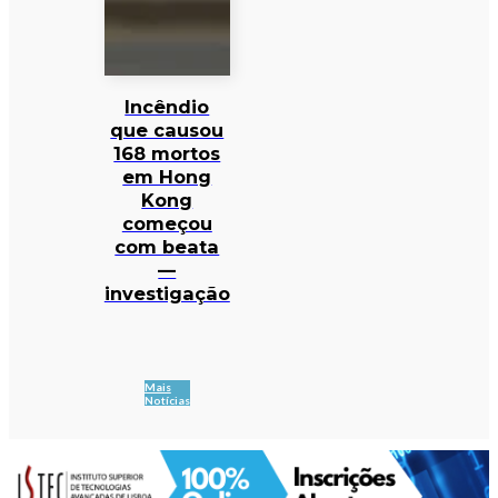
Incêndio
que causou
168 mortos
em Hong
Kong
começou
com beata
—
investigação
Mais
Notícias