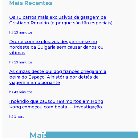
Mais Recentes
Os 10 carros mais exclusivos da garagem de
Cristiano Ronaldo (e porque são tão especiais)
há 13 minutos
Drone com explosivos despenha-se no
nordeste da Bulgária sem causar danos ou
vítimas
há 13 minutos
As cinzas deste bulldog francês chegaram à
beira do Espaço. A história por detrás da
viagem é emocionante
há 43 minutos
Incêndio que causou 168 mortos em Hong
Kong começou com beata — investigação
há 1 hora
Mais