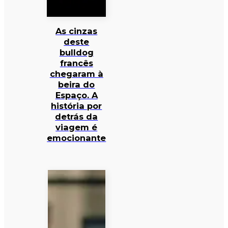
As cinzas
deste
bulldog
francês
chegaram à
beira do
Espaço. A
história por
detrás da
viagem é
emocionante