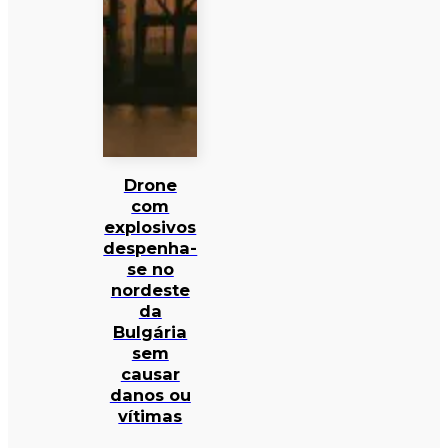
Drone
com
explosivos
despenha-
se no
nordeste
da
Bulgária
sem
causar
danos ou
vítimas