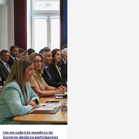
Um em cada três membros do
Governo declarou participações