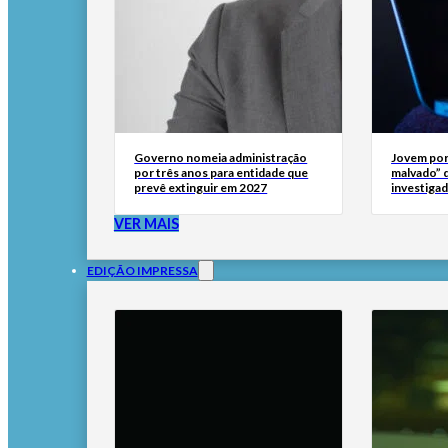
Governo nomeia administração
Jovem por
por três anos para entidade que
malvado” 
prevê extinguir em 2027
investigad
VER MAIS
EDIÇÃO IMPRESSA