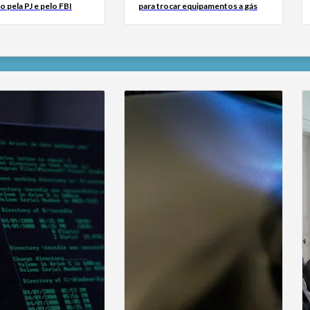
o pela PJ e pelo FBI
para trocar equipamentos a gás