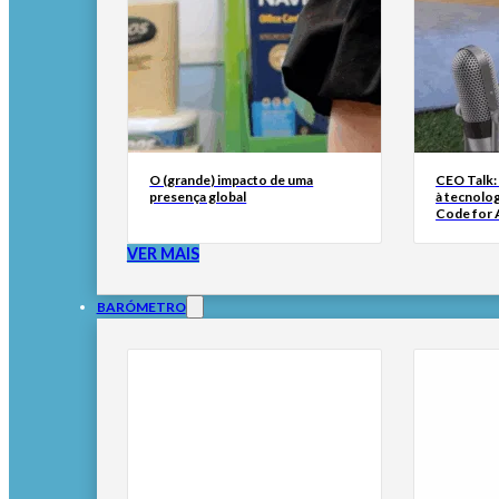
O (grande) impacto de uma
CEO Talk:
presença global
à tecnolog
Code for A
VER MAIS
BARÓMETRO