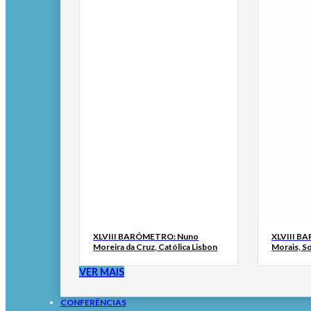
XLVIII BARÓMETRO: Nuno
XLVIII B
Moreira da Cruz, Católica Lisbon
Morais, S
VER MAIS
CONFERÊNCIAS