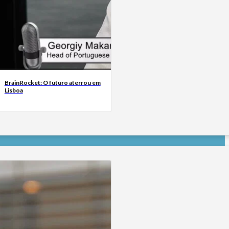
BrainRocket: O futuro aterrou em
Lisboa