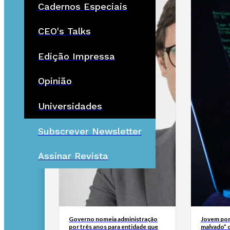
Cadernos Especiais
CEO's Talks
Edição Impressa
Opinião
Universidades
Subscrever Newsletter
Assinar Revista
Governo nomeia administração
Jovem por
por três anos para entidade que
malvado” 