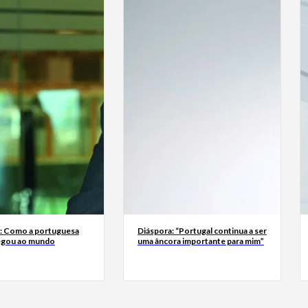
a: Como a portuguesa
Diáspora: “Portugal continua a ser
egou ao mundo
uma âncora importante para mim”