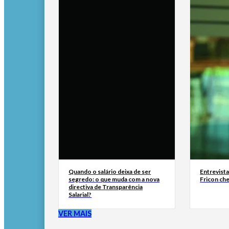
Quando o salário deixa de ser
Entrevist
segredo: o que muda com a nova
Fricon ch
directiva de Transparência
Salarial?
VER MAIS