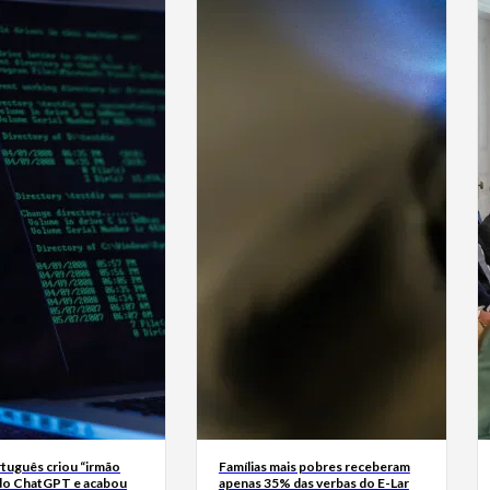
tuguês criou “irmão
Famílias mais pobres receberam
do ChatGPT e acabou
apenas 35% das verbas do E-Lar