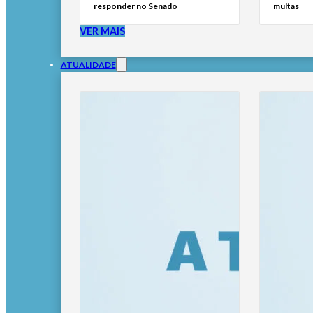
responder no Senado
multas
VER MAIS
ATUALIDADE