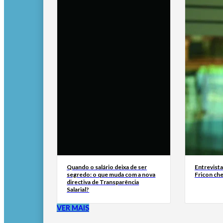
Quando o salário deixa de ser
Entrevist
segredo: o que muda com a nova
Fricon ch
directiva de Transparência
Salarial?
VER MAIS