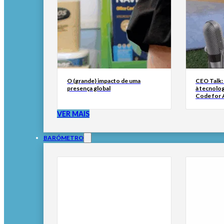
O (grande) impacto de uma
CEO Talk:
presença global
à tecnolog
Code for A
VER MAIS
BARÓMETRO