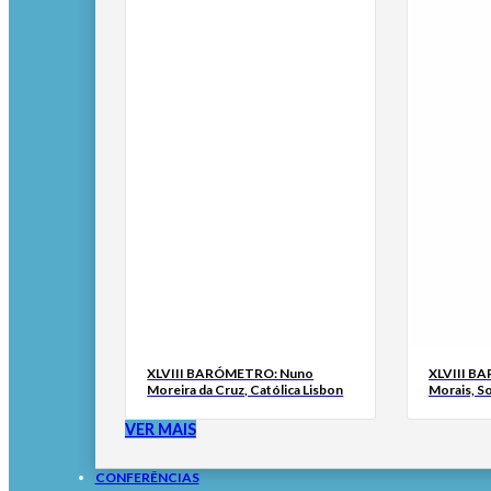
XLVIII BARÓMETRO: Nuno
XLVIII B
Moreira da Cruz, Católica Lisbon
Morais, S
VER MAIS
CONFERÊNCIAS