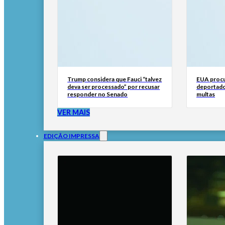
Trump considera que Fauci “talvez
EUA procu
deva ser processado” por recusar
deportado
responder no Senado
multas
VER MAIS
EDIÇÃO IMPRESSA