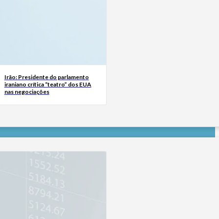
Irão: Presidente do parlamento
iraniano crítica “teatro” dos EUA
nas negociações