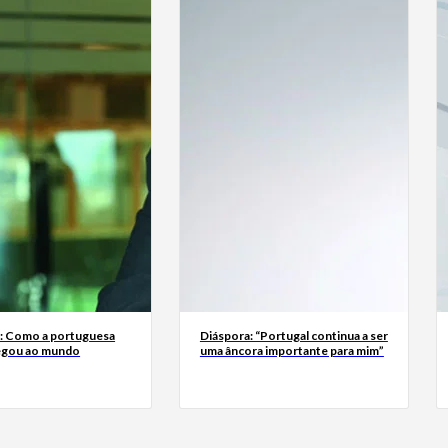
a: Como a portuguesa
Diáspora: “Portugal continua a ser
egou ao mundo
uma âncora importante para mim”