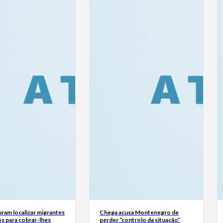
ram localizar migrantes
Chega acusa Montenegro de
s para cobrar-lhes
perder “controlo da situação”