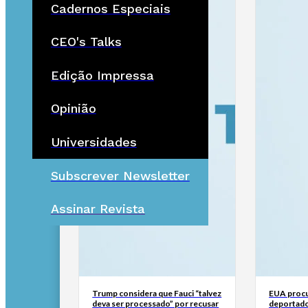
Cadernos Especiais
CEO's Talks
Edição Impressa
Opinião
Universidades
Subscrever Newsletter
Assinar Revista
Trump considera que Fauci “talvez
EUA procu
deva ser processado” por recusar
deportado