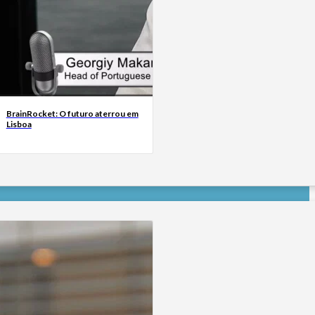
BrainRocket: O futuro aterrou em
Lisboa