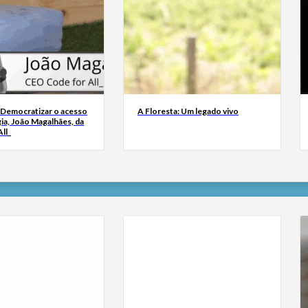
 Democratizar o acesso
A Floresta: Um legado vivo
ia, João Magalhães, da
ll_