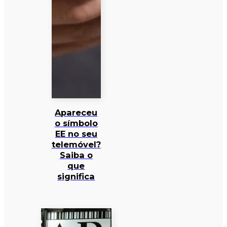
Apareceu
o símbolo
EE no seu
telemóvel?
Saiba o
que
significa