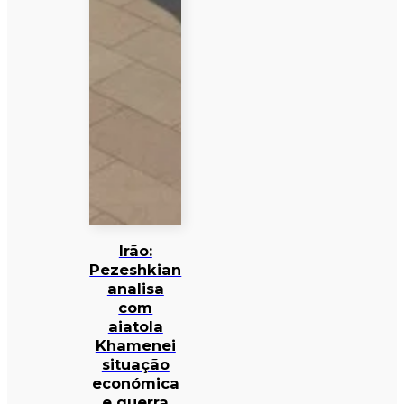
Irão:
Pezeshkian
analisa
com
aiatola
Khamenei
situação
económica
e guerra