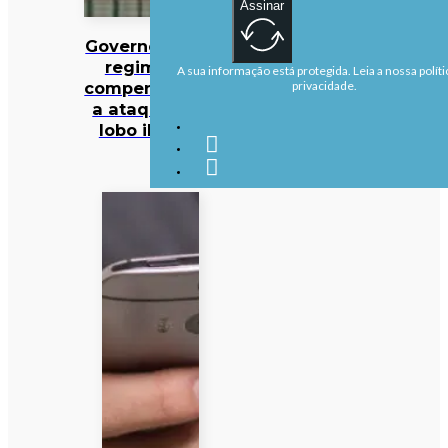
Assinar
Governo altera
regime de
A sua informação está protegida. Leia a nossa políti
compensações
privacidade.
a ataques de
lobo ibérico