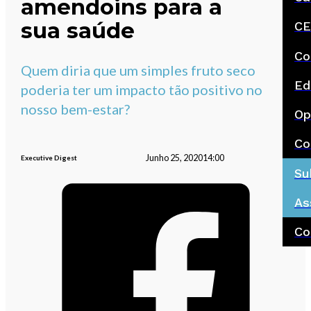
amendoins para a
sua saúde
CE
Co
Quem diria que um simples fruto seco
Ed
poderia ter um impacto tão positivo no
nosso bem-estar?
Op
Co
Junho 25, 2020
14:00
Executive Digest
Su
As
Co