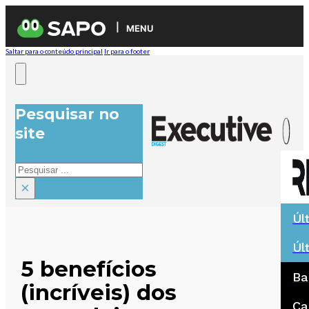
MENU
Saltar para o conteúdo principal
Ir para o footer
Pesquisar no
site
Pesquisar
×
Úl
Úl
5 benefícios
Ba
(incríveis) dos
Ca