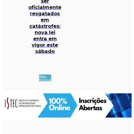
ser
oficialmente
resgatados
em
catástrofes:
nova lei
entra em
vigor este
sábado
Mais
Notícias