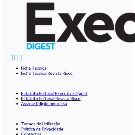
Ficha Técnica
Ficha Técnica Revista Risco
Estatuto Editorial Executive Digest
Estatuto Editorial Revista Risco
Assinar Edição Impressa
Termos de Utilização
Política de Privacidade
Contactos