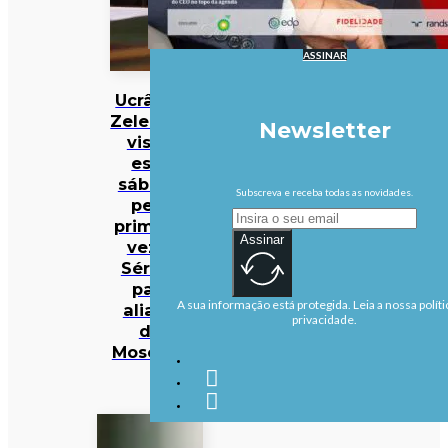
ASSINAR
Ucrânia:
Zelensky
Newsletter
visita
este
sábado
Subscreva e receba todas as novidades.
pela
primeira
Assinar
vez a
Sérvia,
país
A sua informação está protegida. Leia a nossa políti
aliado
privacidade.
de
Moscovo