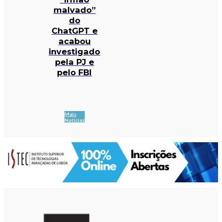
malvado”
do
ChatGPT e
acabou
investigado
pela PJ e
pelo FBI
Mais
Notícias