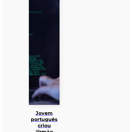
Jovem
português
criou
“irmão