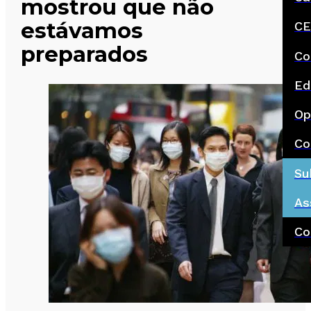
mostrou que não
estávamos
CE
preparados
Co
Ed
Op
Co
Su
As
Co