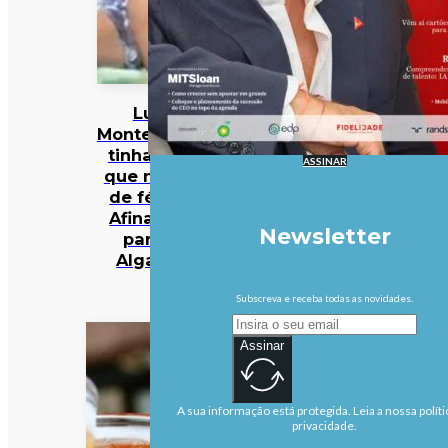
Luís
Montenegro
tinha dito
ASSINAR
que não ia
de férias.
Afinal, foi
Newsletter
para o
Algarve
Subscreva e receba todas as novidades.
Assinar
A sua informação está protegida. Leia a nossa políti
privacidade.