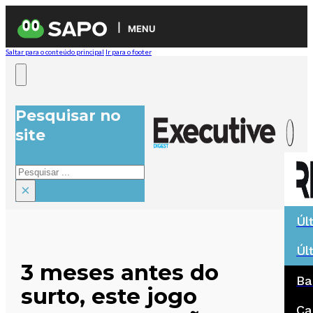
MENU
Saltar para o conteúdo principal
Ir para o footer
Pesquisar no
site
Pesquisar
×
Úl
Úl
3 meses antes do
Ba
surto, este jogo
Ca