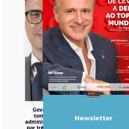
ASSINAR
Governo
nomeia
Newsletter
administração
por três anos