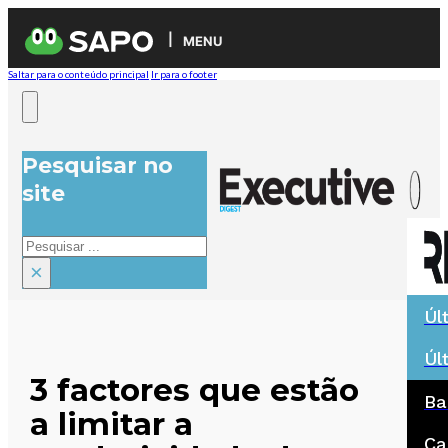
MENU
Saltar para o conteúdo principal
Ir para o footer
Pesquisar no
site
Pesquisar
×
Úl
Úl
3 factores que estão
Ba
a limitar a
Ca