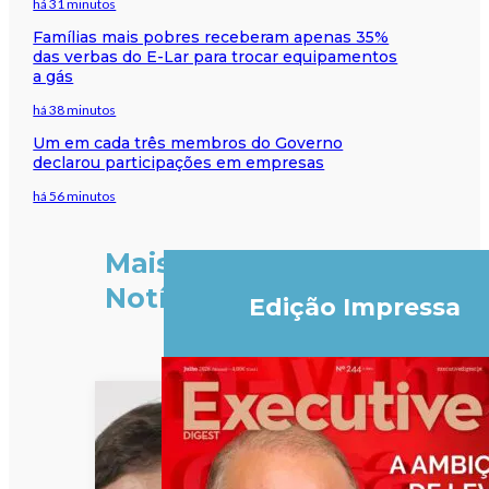
há 31 minutos
Famílias mais pobres receberam apenas 35%
das verbas do E-Lar para trocar equipamentos
a gás
há 38 minutos
Um em cada três membros do Governo
declarou participações em empresas
há 56 minutos
Mais
Notícias
Edição Impressa