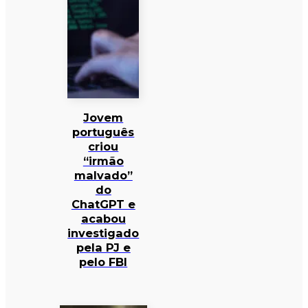
Jovem
português
criou
“irmão
malvado”
do
ChatGPT e
acabou
investigado
pela PJ e
pelo FBI