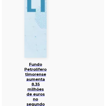
Fundo
Petrolífero
timorense
aumenta
8,35
milhões
de euros
no
segundo