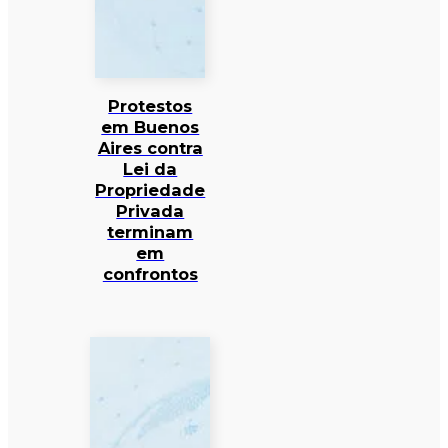
Protestos
em Buenos
Aires contra
Lei da
Propriedade
Privada
terminam
em
confrontos