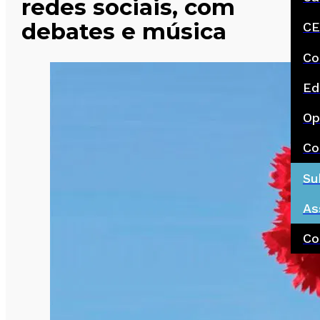
redes sociais, com
debates e música
CE
Co
Ed
Op
Co
Su
As
Co