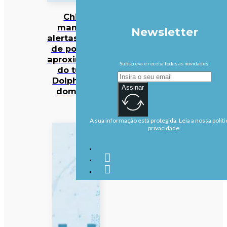
China
mantém
Newsletter
alertas antes
de possível
aproximação
Subscreva e receba todas as novidades.
do tufão
Dolphin no
Assinar
domingo
A sua informação está protegida. Leia a nossa políti
privacidade.