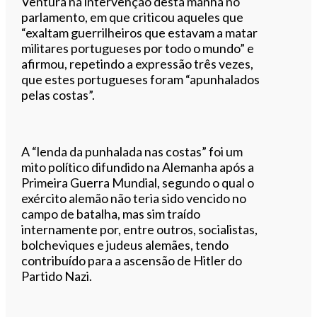
Ventura na intervenção desta manhã no
parlamento, em que criticou aqueles que
“exaltam guerrilheiros que estavam a matar
militares portugueses por todo o mundo” e
afirmou, repetindo a expressão três vezes,
que estes portugueses foram “apunhalados
pelas costas”.
A “lenda da punhalada nas costas” foi um
mito político difundido na Alemanha após a
Primeira Guerra Mundial, segundo o qual o
exército alemão não teria sido vencido no
campo de batalha, mas sim traído
internamente por, entre outros, socialistas,
bolcheviques e judeus alemães, tendo
contribuído para a ascensão de Hitler do
Partido Nazi.