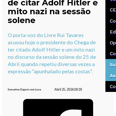
de citar Adolf Hitler e
mito nazi na sessão
CE
solene
Co
Ed
O porta-voz do Livre Rui Tavares
acusou hoje o presidente do Chega de
Op
ter citado Adolf Hitler e um mito nazi
Co
no discurso da sessão solene do 25 de
Abril quando repetiu diversas vezes a
Su
expressão “apunhalado pelas costas”.
As
Co
Abril 25, 2026
18:18
Executive Digest com Lusa