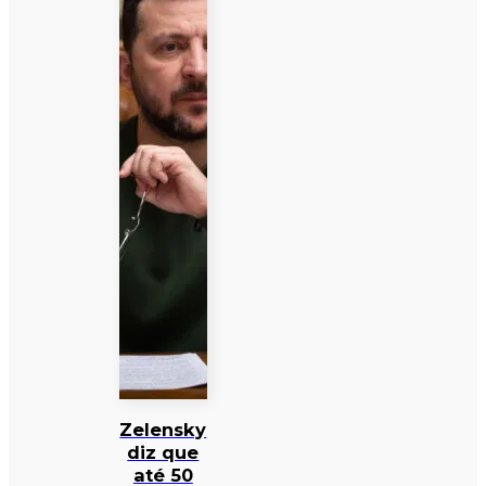
Zelensky
diz que
até 50