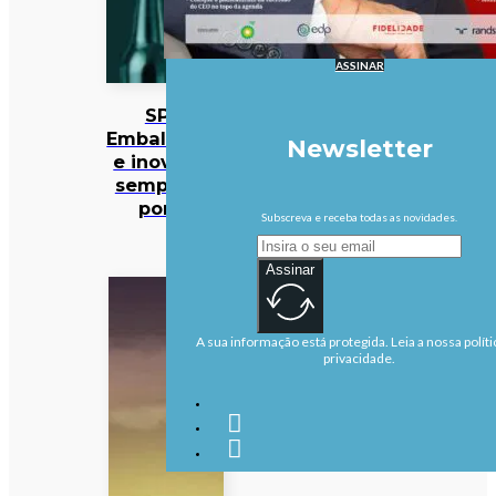
ASSINAR
SPV:
Embalagens
Newsletter
e inovação
sempre no
ponto
Subscreva e receba todas as novidades.
Assinar
A sua informação está protegida. Leia a nossa políti
privacidade.