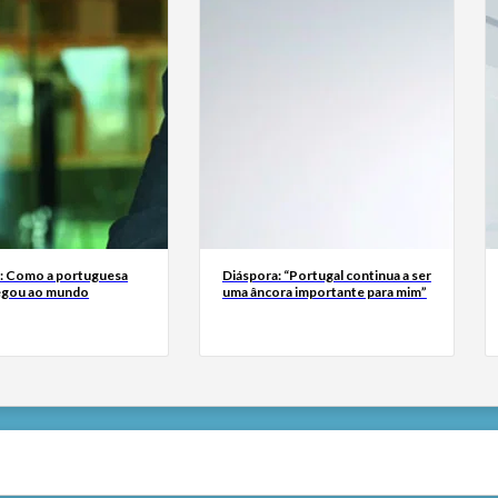
a: Como a portuguesa
Diáspora: “Portugal continua a ser
egou ao mundo
uma âncora importante para mim”