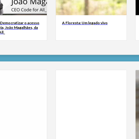
 Democratizar o acesso
A Floresta: Um legado vivo
ia, João Magalhães, da
ll_