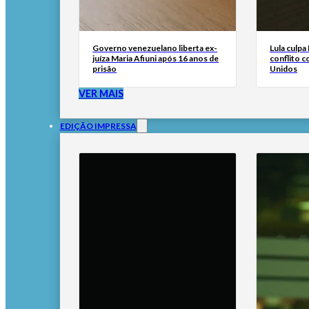
Governo venezuelano liberta ex-
Lula culp
juíza Maria Afiuni após 16 anos de
conflito 
prisão
Unidos
VER MAIS
EDIÇÃO IMPRESSA