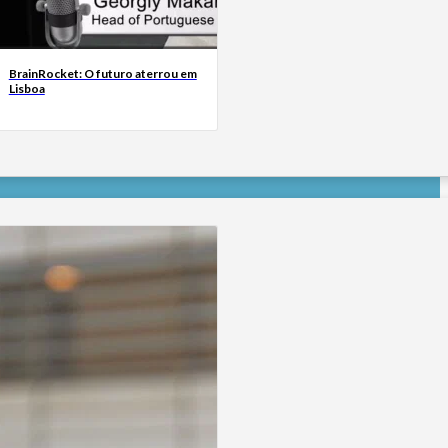
BrainRocket: O futuro aterrou em
Lisboa