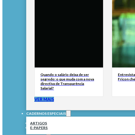
Quando o salário deixa de ser
Entrevist
segredo: o que muda com a nova
Fricon ch
directiva de Transparência
Salarial?
VER MAIS
CADERNOS ESPECIAIS
ARTIGOS
E-PAPERS