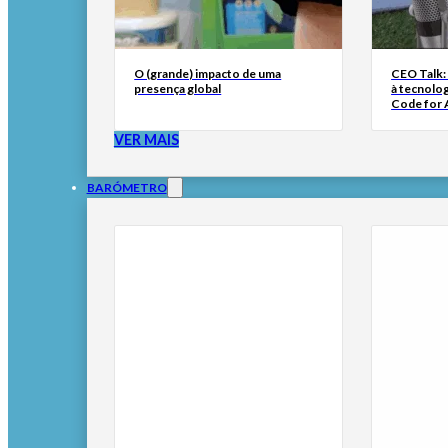
O (grande) impacto de uma
CEO Talk:
presença global
à tecnolog
Code for A
VER MAIS
BARÓMETRO