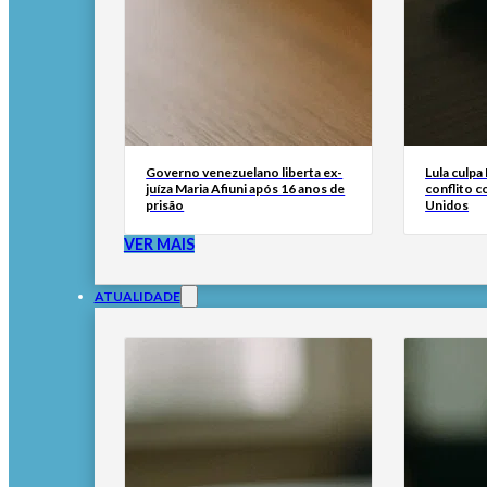
Governo venezuelano liberta ex-
Lula culp
juíza Maria Afiuni após 16 anos de
conflito 
prisão
Unidos
VER MAIS
ATUALIDADE