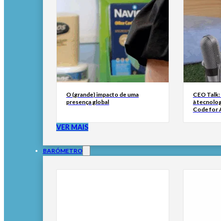
O (grande) impacto de uma
CEO Talk:
presença global
à tecnolog
Code for A
VER MAIS
BARÓMETRO