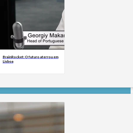
BrainRocket: O futuro aterrou em
Lisboa