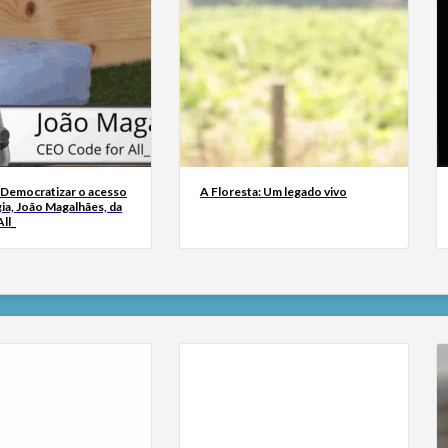
 Democratizar o acesso
A Floresta: Um legado vivo
ia, João Magalhães, da
ll_