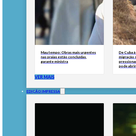
Mau tempo: Obras mais urgentes
De Cuba à 
nas praias estão concluídas,
migração 
garante ministra
pressionar
pode abri
VER MAIS
EDIÇÃO IMPRESSA