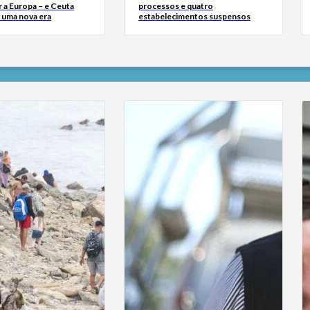
 a Europa – e Ceuta
processos e quatro
r uma nova era
estabelecimentos suspensos