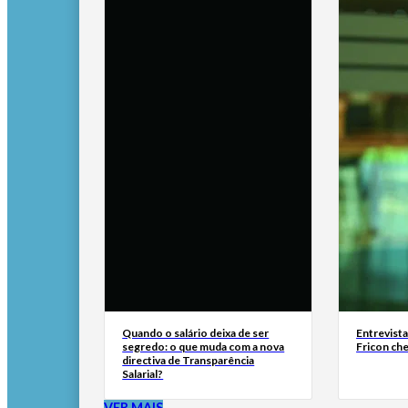
Quando o salário deixa de ser
Entrevist
segredo: o que muda com a nova
Fricon ch
directiva de Transparência
Salarial?
VER MAIS