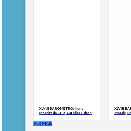
XLVIII BARÓMETRO: Nuno
XLVIII B
Moreira da Cruz, Católica Lisbon
Morais, S
VER MAIS