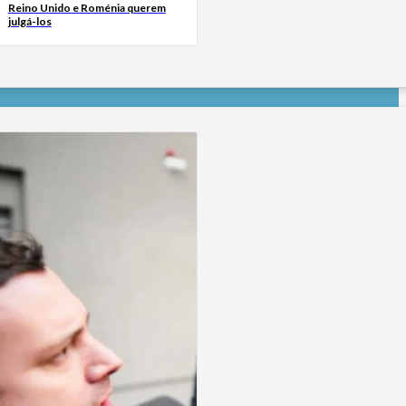
Reino Unido e Roménia querem
julgá-los