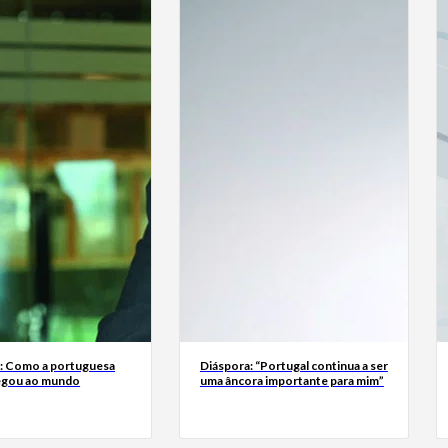
a: Como a portuguesa
Diáspora: “Portugal continua a ser
egou ao mundo
uma âncora importante para mim”