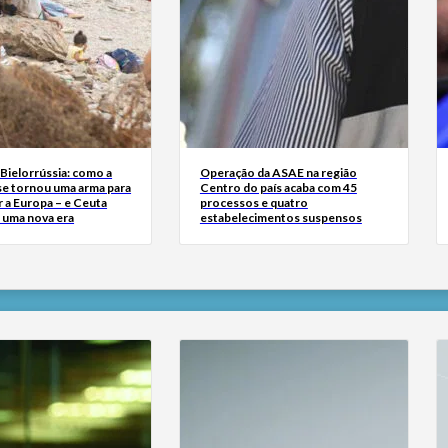
Bielorrússia: como a
Operação da ASAE na região
se tornou uma arma para
Centro do país acaba com 45
 a Europa – e Ceuta
processos e quatro
r uma nova era
estabelecimentos suspensos