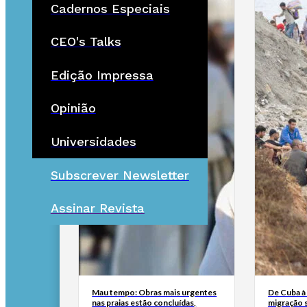
Cadernos Especiais
CEO's Talks
Edição Impressa
Opinião
Universidades
Subscrever Newsletter
Assinar Revista
Mau tempo: Obras mais urgentes
De Cuba à 
nas praias estão concluídas,
migração 