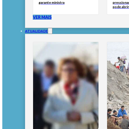
garante ministra
pressionar
pode abri
VER MAIS
ATUALIDADE