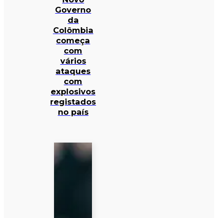
Governo
da
Colômbia
começa
com
vários
ataques
com
explosivos
registados
no país