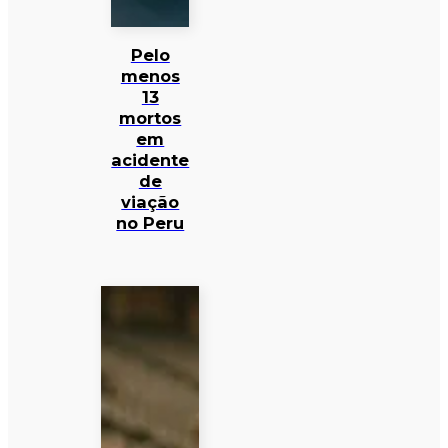
Pelo
menos
13
mortos
em
acidente
de
viação
no Peru