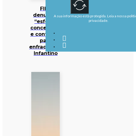
FIFA
denuncia
A sua informação está protegida. Leia a nossa políti
“esforço
privacidade.
concertado
e contínuo”
para
enfraquecer
Infantino