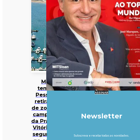
Mau
tempo:
ASSINAR
Pessoas
retiradas
de zona de
campismo
Newsletter
da Praia da
Vitória em
segurança
Subscreva e receba todas as novidades.