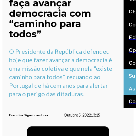
faça avançar
democracia com
CE
“caminho para
Co
todos”
Ed
Op
O Presidente da República defendeu
hoje que fazer avançar a democracia é
Co
uma missão coletiva e que nela “existe
Su
caminho para todos”, recuando ao
Portugal de há cem anos para alertar
As
para o perigo das ditaduras.
Co
Outubro 5, 2022
13:15
Executive Digest com Lusa