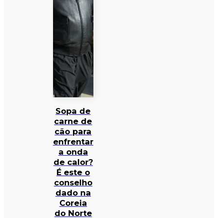
Sopa de
carne de
cão para
enfrentar
a onda
de calor?
É este o
conselho
dado na
Coreia
do Norte