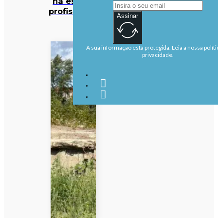
na escola
profissional
Assinar
A sua informação está protegida. Leia a nossa políti
privacidade.